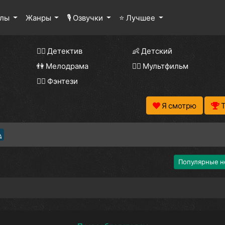
алы
Жанры
🎙 Озвучки
⭐ Лучшее
🕵️‍♂️ Детектив
👶 Детский
👫 Мелодрама
🧚‍♀️ Мультфильм
🧝‍♂️ Фэнтези
Я смотрю
Популярные н