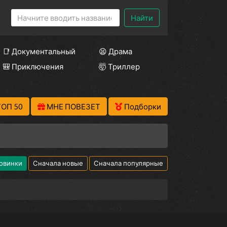
Найти
📑 Документальный
😫 Драма
🎒 Приключения
🤯 Триллер
ТОП 50
МНЕ ПОВЕЗЕТ
Подборки
овинки
Сначала новые
Сначала популярные