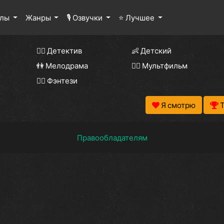
алы
Жанры
🎙 Озвучки
⭐ Лучшее
🕵️‍♂️ Детектив
👶 Детский
👫 Мелодрама
🧚‍♀️ Мультфильм
🧝‍♂️ Фэнтези
Я смотрю
Правообладателям